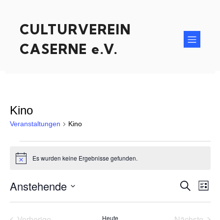
CULTURVEREIN
CASERNE e.V.
Kino
Veranstaltungen
Kino
Veranstaltungen
Es wurden keine Ergebnisse gefunden.
N
o
t
Anstehende
V
V
S
i
L
c
u
D
i
e
e
c
e
a
s
h
t
t
Vorherige
Heute
Nächste
e