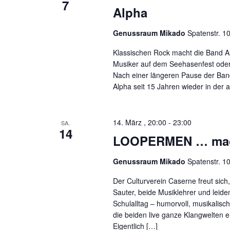
7
o
Alpha
n
Genussraum Mikado
Spatenstr. 1
Klassischen Rock macht die Band Alp
Musiker auf dem Seehasenfest oder 
Nach einer längeren Pause der Band
Alpha seit 15 Jahren wieder in der
14. März , 20:00
-
23:00
SA.
14
LOOPERMEN … mac
Genussraum Mikado
Spatenstr. 1
Der Culturverein Caserne freut sic
Sauter, beide Musiklehrer und leide
Schulalltag – humorvoll, musikalisc
die beiden live ganze Klangwelten e
Eigentlich […]