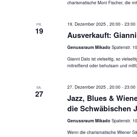
charismatische Moni Fischer, die mi
b
u
e
n
n
.
19. Dezember 2025 , 20:00
-
23:00
FR.
S
19
u
g
Ausverkauft: Giann
c
h
e
Genussraum Mikado
Spatenstr. 1
e
n
n
a
Gianni Dato ist vielseitig, so vielseit
c
mitreißend oder behutsam und mitf
h
S
V
e
u
r
27. Dezember 2025 , 20:00
-
23:00
SA.
27
a
Jazz, Blues & Wien
n
c
s
die Schwäbischen J
t
h
a
l
Genussraum Mikado
Spatenstr. 1
e
t
u
Wenn die charismatische Wiener Sä
n