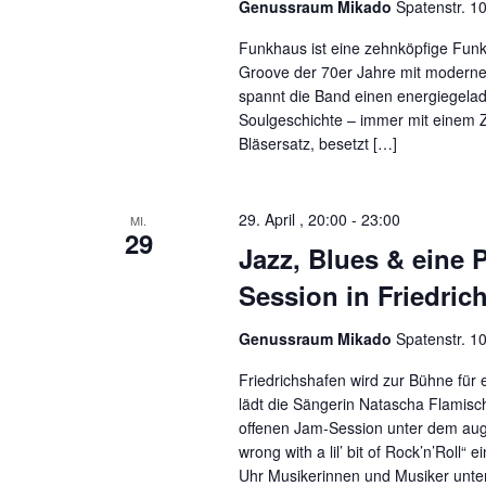
Genussraum Mikado
Spatenstr. 1
Funkhaus ist eine zehnköpfige Fu
Groove der 70er Jahre mit modernen 
spannt die Band einen energiegel
Soulgeschichte – immer mit einem Z
Bläsersatz, besetzt […]
29. April , 20:00
-
23:00
MI.
29
Jazz, Blues & eine 
Session in Friedric
Genussraum Mikado
Spatenstr. 1
Friedrichshafen wird zur Bühne für 
lädt die Sängerin Natascha Flamisc
offenen Jam-Session unter dem auge
wrong with a lil’ bit of Rock’n’Roll“
Uhr Musikerinnen und Musiker unter