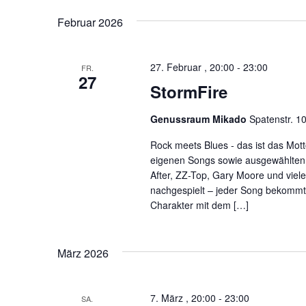
n
Februar 2026
,
27. Februar , 20:00
-
23:00
FR.
N
27
StormFire
a
Genussraum Mikado
Spatenstr. 1
v
Rock meets Blues - das ist das Mott
eigenen Songs sowie ausgewählten
i
After, ZZ-Top, Gary Moore und viel
nachgespielt – jeder Song bekommt 
g
Charakter mit dem […]
a
März 2026
t
i
7. März , 20:00
-
23:00
SA.