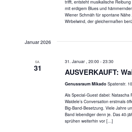
u
trifft, entsteht musikalische Reibu
g
mit erdigem Blues und hämmernden 
e
n
n
Wiener Schmäh für spontane Nähe z
S
Wirbelwind, der gleichermaßen berü
c
d
h
l
A
ü
Januar 2026
s
n
s
e
31. Januar , 20:00
-
23:30
SA.
l
s
31
w
AUSVERKAUFT: Waid
o
i
r
t
Genussraum Mikado
Spatenstr. 1
.
c
Als Special-Guest dabei: Natascha 
Waidele’s Conversation erstmals öff
h
Big-Band-Besetzung. Viele Jahre un
Band lebendiger denn je. Das 40-jäh
t
sprühen weiterhin vor […]
e