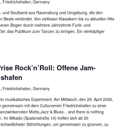
0, Friedrichshafen, Germany
nk- und Soulband aus Ravensburg und Umgebung, die den
Beats verbindet. Von zeitlosen Klassikern bis zu aktuellen Hits
adenen Bogen durch mehrere Jahrzehnte Funk- und
iel: das Publikum zum Tanzen zu bringen. Ein vierköpfiger
Prise Rock’n’Roll: Offene Jam-
hshafen
0, Friedrichshafen, Germany
ein musikalisches Experiment: Am Mittwoch, den 29. April 2026,
h gemeinsam mit dem Culturverein Friedrichshafen zu einer
nzwinkernden Motto„Jazz & Blues... and there is nothing
 ein. Im Mikado (Spatenstraße 10) treffen sich ab 20
schiedlichster Stilrichtungen, um gemeinsam zu grooven, zu