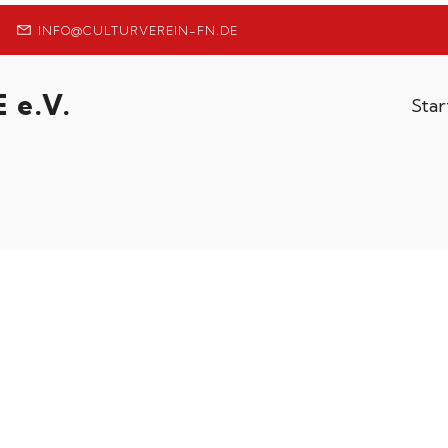
INFO@CULTURVEREIN-FN.DE
 e.V.
Star