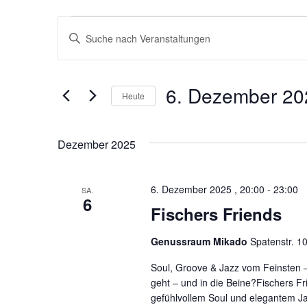
Veranstaltungen
V
B
i
e
t
t
e
r
6. Dezember 20
S
Heute
c
a
D
h
a
l
t
ü
Dezember 2025
n
u
s
m
s
s
w
e
6. Dezember 2025 , 20:00
ä
-
23:00
SA.
l
6
h
t
w
Fischers Friends
l
o
e
r
a
n
t
Genussraum Mikado
Spatenstr. 1
.
e
l
i
Soul, Groove & Jazz vom Feinsten – 
n
geht – und in die Beine?Fischers F
g
t
gefühlvollem Soul und elegantem Jazz
e