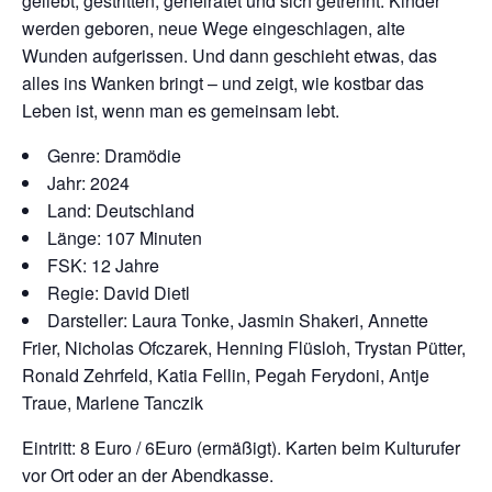
geliebt, gestritten, geheiratet und sich getrennt. Kinder
werden geboren, neue Wege eingeschlagen, alte
Wunden aufgerissen. Und dann geschieht etwas, das
alles ins Wanken bringt – und zeigt, wie kostbar das
Leben ist, wenn man es gemeinsam lebt.
Genre: Dramödie
Jahr: 2024
Land: Deutschland
Länge: 107 Minuten
FSK: 12 Jahre
Regie: David Dietl
Darsteller: Laura Tonke, Jasmin Shakeri, Annette
Frier, Nicholas Ofczarek, Henning Flüsloh, Trystan Pütter,
Ronald Zehrfeld, Katia Fellin, Pegah Ferydoni, Antje
Traue, Marlene Tanczik
Eintritt: 8 Euro / 6Euro (ermäßigt). Karten beim Kulturufer
vor Ort oder an der Abendkasse.